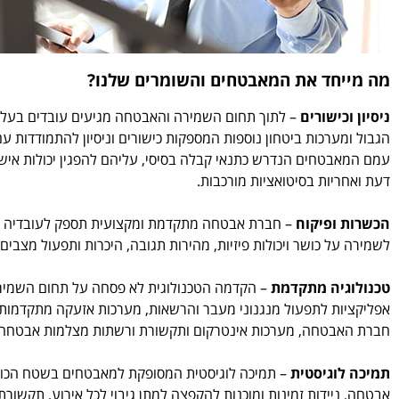
מה מייחד את המאבטחים והשומרים שלנו?
ניסיון וכישורים
– לתוך תחום השמירה והאבטחה מגיעים עובדים בעלי ר
הגבול ומערכות ביטחון נוספות המספקות כישורים וניסיון להתמודדות ע
עמם המאבטחים הנדרש כתנאי קבלה בסיסי, עליהם להפגין יכולות איש
דעת ואחריות בסיטואציות מורכבות.
הכשרות ופיקוח
– חברת אבטחה מתקדמת ומקצועית תספק לעובדיה הכשר
לשמירה על כושר ויכולות פיזיות, מהירות תגובה, היכרות ותפעול מצבים
טכנולוגיה מתקדמת
– הקדמה הטכנולוגית לא פסחה על תחום השמירה, 
אפליקציות לתפעול מנגנוני מעבר והרשאות, מערכות אזעקה מתקדמות 
חברת האבטחה, מערכות אינטרקום ותקשורת ורשתות מצלמות אבטחה.
תמיכה לוגיסטית
– תמיכה לוגיסטית המסופקת למאבטחים בשטח הכול
אבטחה, ניידות זמינות ומוכנות להקפצה למתן גיבוי לכל אירוע, תקשור