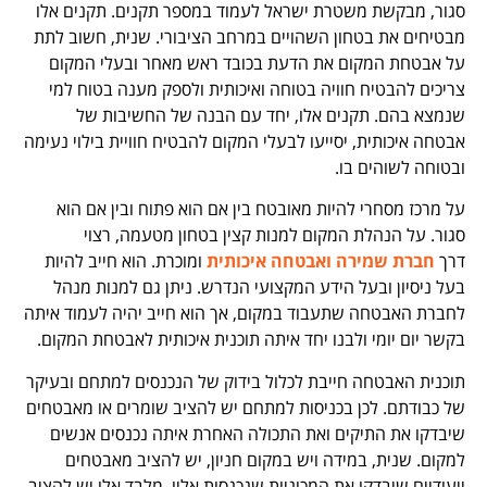
סגור, מבקשת משטרת ישראל לעמוד במספר תקנים. תקנים אלו
מבטיחים את בטחון השהויים במרחב הציבורי. שנית, חשוב לתת
על אבטחת המקום את הדעת בכובד ראש מאחר ובעלי המקום
צריכים להבטיח חוויה בטוחה ואיכותית ולספק מענה בטוח למי
שנמצא בהם. תקנים אלו, יחד עם הבנה של החשיבות של
אבטחה איכותית, יסייעו לבעלי המקום להבטיח חוויית בילוי נעימה
ובטוחה לשוהים בו.
על מרכז מסחרי להיות מאובטח בין אם הוא פתוח ובין אם הוא
סגור. על הנהלת המקום למנות קצין בטחון מטעמה, רצוי
דרך
חברת שמירה ואבטחה איכותית
ומוכרת. הוא חייב להיות
בעל ניסיון ובעל הידע המקצועי הנדרש. ניתן גם למנות מנהל
לחברת האבטחה שתעבוד במקום, אך הוא חייב יהיה לעמוד איתה
בקשר יום יומי ולבנו יחד איתה תוכנית איכותית לאבטחת המקום.
תוכנית האבטחה חייבת לכלול בידוק של הנכנסים למתחם ובעיקר
של כבודתם. לכן בכניסות למתחם יש להציב שומרים או מאבטחים
שיבדקו את התיקים ואת התכולה האחרת איתה נכנסים אנשים
למקום. שנית, במידה ויש במקום חניון, יש להציב מאבטחים
ייעודיים שיבדקו את המכוניות שנכנסות אליו. מלבד אלו יש להציב